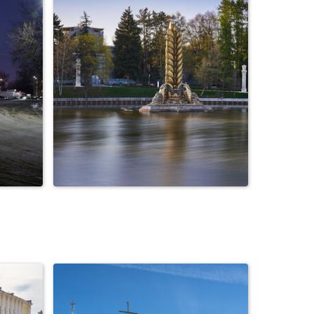
Углич. Храм Преображения
Господня и П...
жный
Золотой колос