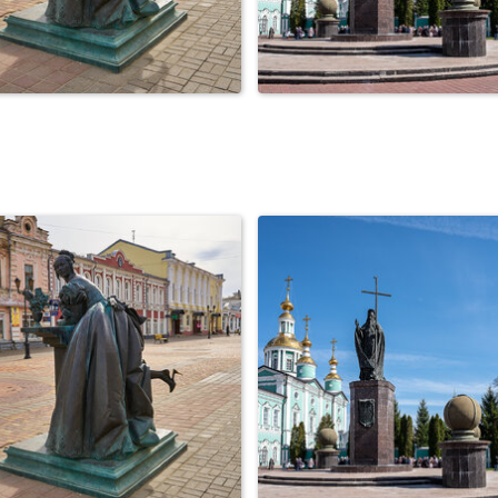
род Тамбов. Пешеходная
Город Тамбов. Соборн
улица. Казна...
площадь. Пасха.