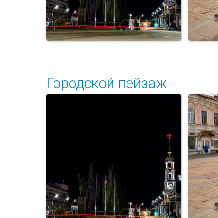
Городской пейзаж
Го
Площадь Ленина.