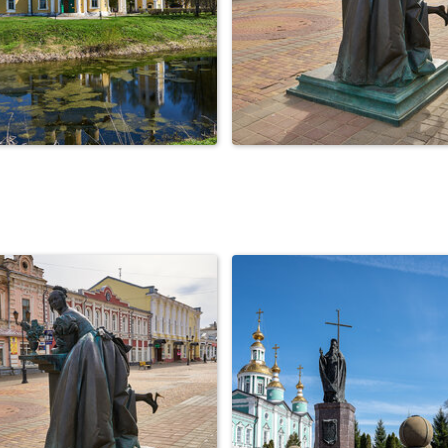
лич. Храм Преображения
Город Тамбов. Пешеход
Господня и П...
улица. Казна...