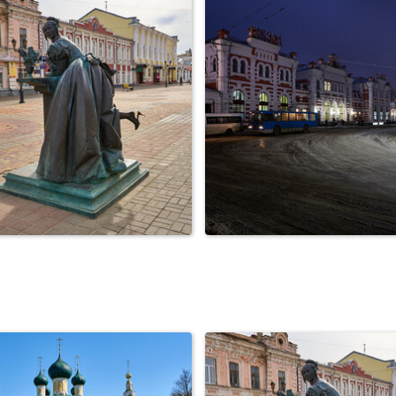
ород Тамбов. Соборная
Архитектура
площадь. Пасха.
род Тамбов. Пешеходная
г. Калуга, Железнодоро
улица. Казна...
вокзал.