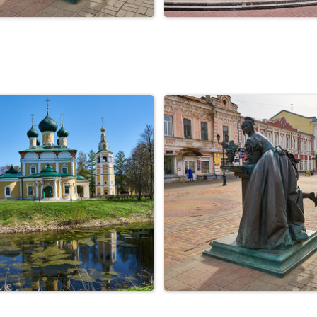
род Тамбов. Пешеходная
Город Тамбов. Соборн
улица. Казна...
площадь. Пасха.