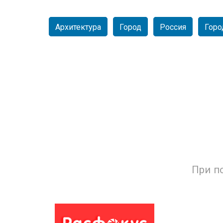
Архитектура
Город
Россия
Горо
Уг
Площадь Ленина.
При п