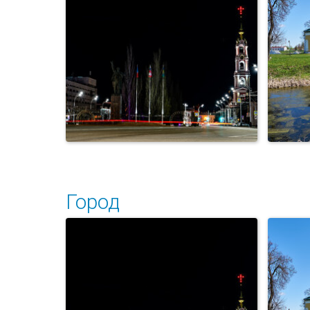
Город
Уг
Площадь Ленина.