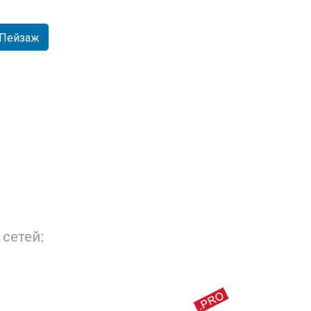
Пейзаж
ная
Город Тамбов. Соборная
площадь. Пасха.
сетей: