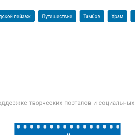
дской пейзаж
Путешествие
Тамбов
Храм
лич. Храм Преображения
Город Тамбов. Пешеход
Господня и П...
улица. Казна...
оддержке творческих порталов и социальных 