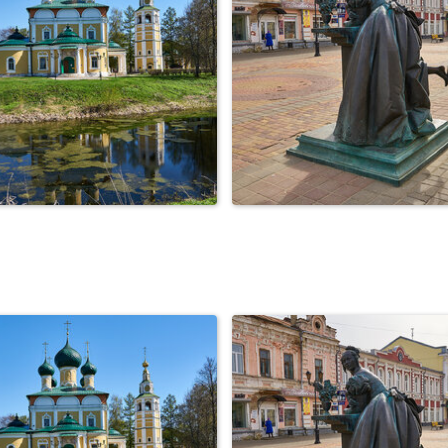
лич. Храм Преображения
Город Тамбов. Пешеход
Господня и П...
улица. Казна...