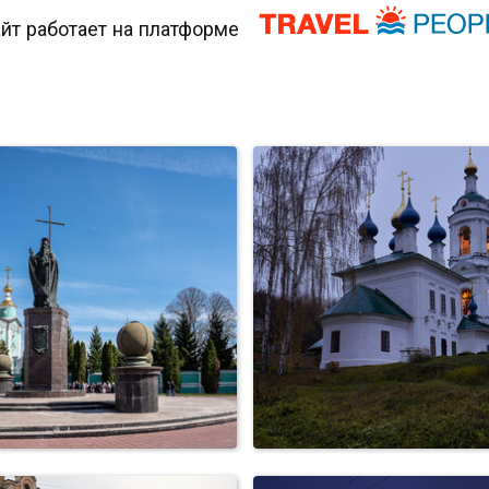
йт работает на платформе
лич. Храм Преображения
Город Тамбов. Пешеход
Господня и П...
улица. Казна...