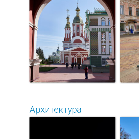
Г
Фонтан
Архитектура
Тамбов. Церковь во имя
Го
Иоанна Предтечи